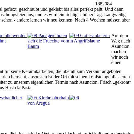
1882084
 geflext, geschraubt und geklebt bis alles perfekt paßt. Und dann
schungsfeier aus, und es wird ein richtig schöner Tag. Langweilig
ir schon - andere lernen wir neu kennen. Nach 4 Wochen müssen aber
Auf dem
Weg nach
Asuncion
machen
wir noch
einen
nt für seine Keramikarbeiten, die überall zum Verkauf angeboten
rieb herrscht, ansonsten ist der Ort mit seinen kopfsteingepflasterten
iter zu unserem eigentlichen Termin nach Asuncion. Frisch „gekrönt“
ns Hasta la Pasta.
nzeitlich hat sich das Wetter verschlechtert, es ist kalt und regnerisch