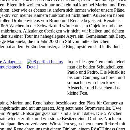
n. Eigentlich wollten wir nur noch einmal kurz bei Marion und Rene
ahren, aber wie es ebenso ist ändern sich immer wieder unsere Pläne.
ektiv von meiner Kamera funktioniert nicht mehr. Außerdem haben
 tollen Drohnenvideos von Bruno und Renate begeistert. Renate ist
für 5 Wochen in der Schweiz und würde uns ein Objektiv und eine
mitbringen. Allzulange überlegen wir nicht, wir bleiben und richten
laden zu einer Tour ins nahegelegene Atyra ein. Gemeinsam mit Betty,
e Marianela, die im Jahr 2000 im Stil von mittelalterlichen
ter hat andere Fußbodenmuster, alle Eingangstüren sind individuell
In der hiesigen Gemeinde feiert
man die beiden Schutzheiligen
Paulo und Pedro. Die Musik ist
bis zum Camping zu hören und
so machen wir einen kurzen
Abstecher und besuchen das
kleine Fest.
mping. Marion und Rene haben beschlossen den Platz für Camper zu
ingebracht und mit umgesetzt. Jörg setzt neue Stromverteiler, Uwe
im Projekt „Entsorgungsstation“ sind alle mit dabei. Die 5 Wochen
ate wieder zurück und wir stolze Besitzer einer Drohne. Noch ein
 Nudelparadies zu verlassen. Wir stellen sogar einen neuen Rekord mit
ion und Rene ehren uns mit einem Diplom, einem RösCHtipass (jetzt