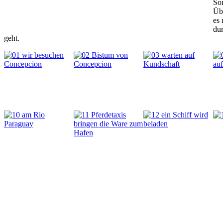
Son
Üb
es 
dur
geht.